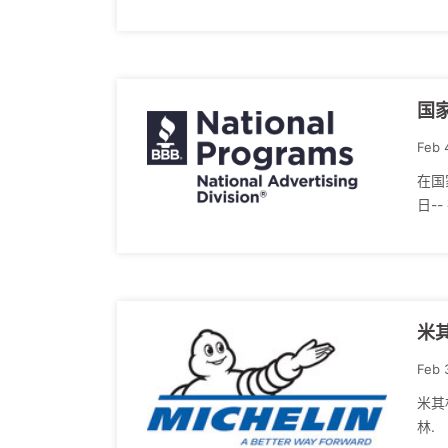
国家
Feb 
在国
日--
米其
Feb 
米其
林.