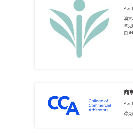
Apr 
澳大
罕见
由 i
商
Apr 
德克萨