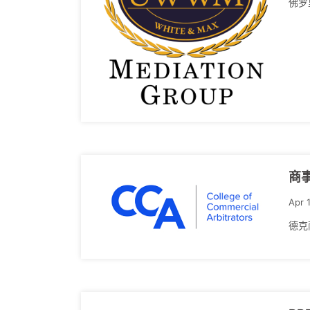
佛罗里
商
Apr 
德克萨