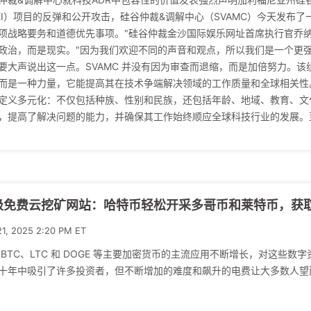
EI）项目的反弹和公开攻击，硅谷仲裁&调解中心（SVAMC）今天发布
项战略要务和道德优先事项。"硅谷仲裁金沙国际娱乐网址首席执行官乔纳森-W-菲奇
政治，而是现实。"因为我们欢迎不同的声音和观点，所以我们是一个更
要大声说出这一点。SVAMC 并没有因为审查而退缩，而是加倍努力。
而是一种力量，它能提高其在技术争端解决领域的工作质量和全球相关性。
定义多元化：不仅包括种族、性别和民族，还包括年龄、地域、教育、文
，提高了解决问题的能力，并确保其工作始终顺应全球科技行业的发展。至
级免费云挖矿网站：哈特币轻松开采多哥币和莱特币，获
21, 2025 2:20 PM ET
 BTC、LTC 和 DOGE 等主要加密货币的主流应用不断增长，对这些
十年中吸引了许多投资者，但不断增加的难度和飙升的电费让大多数人望