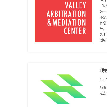
（D
为一
不是
有必
号，
义上
创新
顶
Apr 
随着
过去