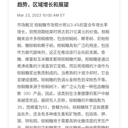
趋势，区域增长和展望
Mar 23, 2023 10:00 AM ET
市场概况 棕榈糖市场预计将以3.4%的复合年增长率
增长，到预测期结束时将达到21亿美元的价值。棕榈
糖来自许多棕榈植物，包括棕榈树、椰枣树、尼帕棕
榈、糖棕榈和椰子树。棕榈糖具有广泛的用途，包括
作为替代甜味剂，这正在推动该行业向前发展。食
糖、蜂蜜和玉米糖浆都用棕榈糖代替。棕榈糖是通过
煮沸收集的汁液直到它变稠，然后将增稠的汁液作为
棕榈糖浆出售而制成的。当煮熟的汁液冷却时，它会
变硬成蛋糕。棕榈糖的色调从金棕色到深棕色不等。
棕榈糖来源于棕榈树汁，被广泛认为是一种低血糖指
数（GI）产品，因此，该类别在注重健康的客户中越
来越受欢迎。据研究人员称，棕榈糖的升糖指数为
35，而蜂蜜为55，食糖为68。棕榈糖除了这些健康
益处外，还含有多种维生素和矿物质，包括铁、钾、
镁、锌和铜。棕榈糖用于需要高转化糖浓度的烹饪产
品，例如面包店和糖果店。转化糖是一种由葡萄糖和