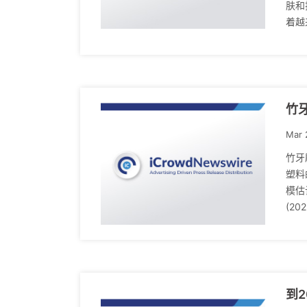
肤和
着越
竹
Mar 
竹牙
塑料
模估
(202
到