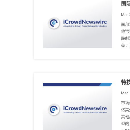
国
Mar 
面部
他污
肤刺
益，
特
Mar 
市场
亿美
其他
型的