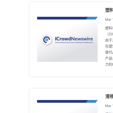
塑
Mar 
塑料
（2
由于
在建
替代
产品
力的
滑
Mar 