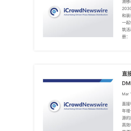
滑移
20
和装
一起
筑活
册： h
直接
D
Mar 
直接
年增
源的
高效