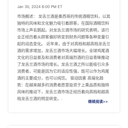
Jan 30, 2024 8:00 PM ET
市场概述： 龙舌兰酒是墨西哥的传统酒精饮料，以其
独特的风味和文化魅力吸引着顾客，在国际酒精饮料
市场上声名鹊起。对龙舌兰酒市场的研究表明，该行
业正经历着从顾客偏好转变到财务问题等各种变量引
起的动态变化。 近年来，由于对高档和超高档龙舌兰
酒的需求增加，龙舌兰酒市场大幅增长。全球鸡尾酒
文化的日益普及和消费者对高端烈酒的日益青睐推动
了龙舌兰酒市场的增长。龙舌兰酒之所以能吸引众多
消费者，可能是因为它的适应性强，既可以作为鸡尾
酒的主要成分，也可以纯饮。 驱动因素 高端化趋
势：在越来越多的消费者愿意投资于上乘品质和独特
风味的推动下，龙舌兰酒市场正经历着向高档和超高
档龙舌兰酒的明显转变。.
继续阅读>>