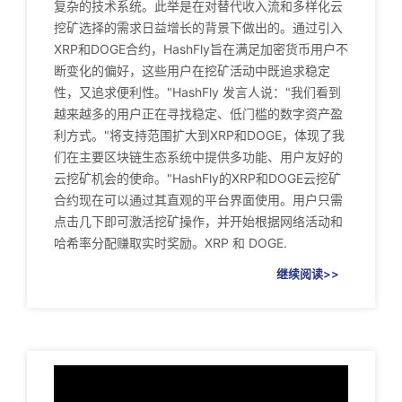
复杂的技术系统。此举是在对替代收入流和多样化云
挖矿选择的需求日益增长的背景下做出的。通过引入
XRP和DOGE合约，HashFly旨在满足加密货币用户不
断变化的偏好，这些用户在挖矿活动中既追求稳定
性，又追求便利性。"HashFly 发言人说："我们看到
越来越多的用户正在寻找稳定、低门槛的数字资产盈
利方式。"将支持范围扩大到XRP和DOGE，体现了我
们在主要区块链生态系统中提供多功能、用户友好的
云挖矿机会的使命。"HashFly的XRP和DOGE云挖矿
合约现在可以通过其直观的平台界面使用。用户只需
点击几下即可激活挖矿操作，并开始根据网络活动和
哈希率分配赚取实时奖励。XRP 和 DOGE.
继续阅读>>