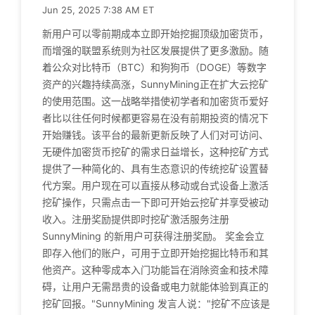
Jun 25, 2025 7:38 AM ET
新用户可以零前期成本立即开始挖掘顶级加密货币，
而增强的联盟系统则为社区发展提供了更多激励。随
着公众对比特币（BTC）和狗狗币（DOGE）等数字
资产的兴趣持续高涨，SunnyMining正在扩大云挖矿
的使用范围。这一战略举措使初学者和加密货币爱好
者比以往任何时候都更容易在没有前期投资的情况下
开始赚钱。该平台的最新更新反映了人们对可访问、
无硬件加密货币挖矿的需求日益增长，这种挖矿方式
提供了一种简化的、具有生态意识的传统挖矿设置替
代方案。用户现在可以直接从移动或台式设备上激活
挖矿操作，只需点击一下即可开始云挖矿并享受被动
收入。注册奖励提供即时挖矿激活服务注册
SunnyMining 的新用户可获得注册奖励。 奖金会立
即存入他们的账户，可用于立即开始挖掘比特币和其
他资产。这种零成本入门功能旨在消除资金和技术障
碍，让用户无需昂贵的设备或电力就能体验到真正的
挖矿回报。"SunnyMining 发言人说："挖矿不应该是