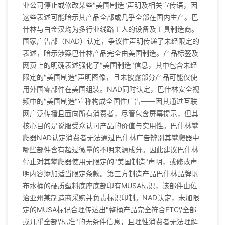
业公司停止或修改某些"美国制造"声明及相关宣传语，因
这些表述可能暗示其产品全部或几乎全部在国内生产。巴
什林与白金汉均为多行业线路工人的设备及工具制造商。
国家广告部（NAD）认定，争议性声明传递了未经限定的
表述，暗示涉案巴什林产品完全由美国制造。产品标签及
网页上的明确表述强化了"美国制造"信息，其中包含未经
限定的"美国制造"声明图像，且未披露部分产品可能仅使
用外国零部件在美国组装。NAD同时认定，巴什林安全视
频中的"美国制造"宣称构成全国性广告——因其通过互联
网广泛传播且面向所有消费者，尽管包含屏幕提示，但其
核心目的是说服受众认可产品的价值与实用性。巴什林攀
爬器NAD认定消费者无法通过巴什林广告辨别其攀爬器中
哪些部件含有超过微量的不明来源成分。因此建议巴什林
停止对其攀爬器使用无限定的"美国制造"声明，或修改声
明内容添加适当限定条款。第三方制造产品巴什林品牌帆
布水桶的硬质塑料底座底部印有MUSA标识，该部件由佐
治亚州某制造商采购并负责标识印制。NAD认定，未加限
定的MUSA标记合理传达出"整桶产品完全符合FTC\'全部
或几乎全部\'标准"的无条件信息，且理性消费者无法理解