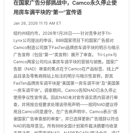
在国家广告分部挑战中，Camco永久停止使
用房车调平块的”第一”宣传语
Jan 26, 2026 11:15 AM ET
纽约州纽约市，2026年1月26日——针对竞争对手Tri-
Lynx公司提出的申诉，BBB国家项目下的国家广告部对
Camco制造公司旗下FasTen品牌房车调平块的明示与暗示
广告宣称（包括"第一"类宣称）展开了审查。 Tri-Lynx与
Camco两家公司均从事房车调平块的营销与销售。国家广
告部（NAD）审查的焦点在于Camco在产品标签、线上产
品目录及零售商网站上标注的明示与暗示性宣称，即其
FasTen品牌房车调平块是"美国第一房车调平块"及"美国第
一房车调平块"。调查期间，Camco告知NAD已永久停止
使用争议性宣传语。因此NAD未对宣传语实质内容进行审
查，并将按合规要求处理该停用声明——视同NAD建议停
用且Camco同意遵守。在广告商声明中，Camco表示"感
谢国家广告审查部的审查"，并已选择更新广告措辞以符合
NAD的指导意见。所有BBB全国计划案件裁决摘要均收录
于裁决库。如需查阅NAD、NARB及CARU裁决全文，请订