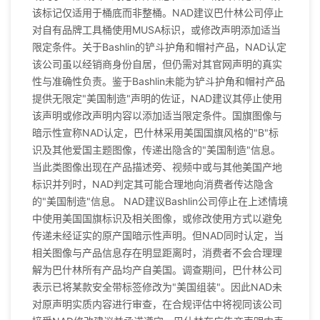
该标记仅适用于桶底而非整桶。NAD建议巴什林公司停止
对自有品牌工具桶使用MUSA标识，或修改声明添加适当
限定条件。关于Bashlin的铲斗护角和帽衬产品，NAD认定
该公司虽以经销商身份自居，但仍需对其官网声明的真实
性与准确性负责。鉴于Bashlin未能为铲斗护角和帽衬产品
提供无限定"美国制造"声明的佐证，NAD建议其停止使用
该声明或修改声明内容以添加适当限定条件。国旗图像与
暗示性宣称NAD认定，巴什林采用美国国旗风格的"B"标
识及其他爱国主题图像，传递出隐含的"美国制造"信息。
当此类图像出现在产品描述旁、视频中或与其他美国产地
标识并列时，NAD判定其可能合理地向消费者传达隐含
的"美国制造"信息。 NAD建议Bashlin公司停止在上述情境
中使用美国国旗标识及相关图像，或修改使用方式以避免
传递未经证实的原产国暗示性声明。但NAD同时认定，当
相关图像与产品信息存在明显距离时，消费者不会合理理
解为巴什林所有产品均产自美国。调查期间，巴什林公司
表示已将某款安全带标签修改为"美国组装"。因此NAD未
对原声明实质内容进行审查，在合规评估中将视同该公司