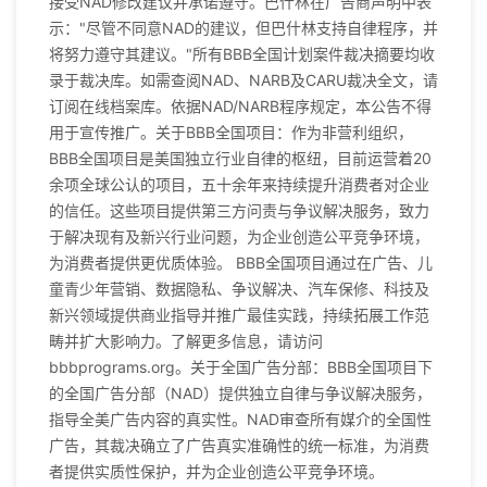
接受NAD修改建议并承诺遵守。巴什林在广告商声明中表
示："尽管不同意NAD的建议，但巴什林支持自律程序，并
将努力遵守其建议。"所有BBB全国计划案件裁决摘要均收
录于裁决库。如需查阅NAD、NARB及CARU裁决全文，请
订阅在线档案库。依据NAD/NARB程序规定，本公告不得
用于宣传推广。关于BBB全国项目：作为非营利组织，
BBB全国项目是美国独立行业自律的枢纽，目前运营着20
余项全球公认的项目，五十余年来持续提升消费者对企业
的信任。这些项目提供第三方问责与争议解决服务，致力
于解决现有及新兴行业问题，为企业创造公平竞争环境，
为消费者提供更优质体验。 BBB全国项目通过在广告、儿
童青少年营销、数据隐私、争议解决、汽车保修、科技及
新兴领域提供商业指导并推广最佳实践，持续拓展工作范
畴并扩大影响力。了解更多信息，请访问
bbbprograms.org。关于全国广告分部：BBB全国项目下
的全国广告分部（NAD）提供独立自律与争议解决服务，
指导全美广告内容的真实性。NAD审查所有媒介的全国性
广告，其裁决确立了广告真实准确性的统一标准，为消费
者提供实质性保护，并为企业创造公平竞争环境。