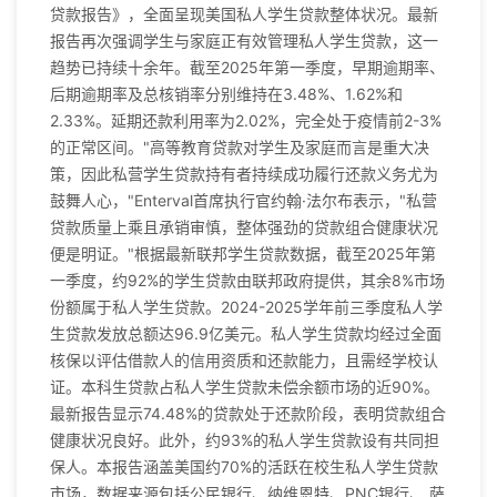
贷款报告》，全面呈现美国私人学生贷款整体状况。最新
报告再次强调学生与家庭正有效管理私人学生贷款，这一
趋势已持续十余年。截至2025年第一季度，早期逾期率、
后期逾期率及总核销率分别维持在3.48%、1.62%和
2.33%。延期还款利用率为2.02%，完全处于疫情前2-3%
的正常区间。"高等教育贷款对学生及家庭而言是重大决
策，因此私营学生贷款持有者持续成功履行还款义务尤为
鼓舞人心，"Enterval首席执行官约翰·法尔布表示，"私营
贷款质量上乘且承销审慎，整体强劲的贷款组合健康状况
便是明证。"根据最新联邦学生贷款数据，截至2025年第
一季度，约92%的学生贷款由联邦政府提供，其余8%市场
份额属于私人学生贷款。2024-2025学年前三季度私人学
生贷款发放总额达96.9亿美元。私人学生贷款均经过全面
核保以评估借款人的信用资质和还款能力，且需经学校认
证。本科生贷款占私人学生贷款未偿余额市场的近90%。
最新报告显示74.48%的贷款处于还款阶段，表明贷款组合
健康状况良好。此外，约93%的私人学生贷款设有共同担
保人。本报告涵盖美国约70%的活跃在校生私人学生贷款
市场，数据来源包括公民银行、纳维恩特、PNC银行、 萨