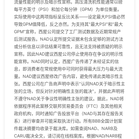
流量性能的明示及暗示性宣称。高压清洗机性能通常以磅
每平方英寸（PSI）和加仑每分钟（GPM）为单位衡量。
实际使用中这两项指标呈反比关系——设定最大PSI值必然
导致GPM值降低，反之亦然。为支持其"最大PSI"和"最大
GPM"宣称，西屋公司提交了工厂测试数据及近期常规产
后测试报告。NAD认定所提交证据未包含足够的测试方法
或分析信息以评估结果可靠性，且无法支持被质疑的明示
宣称。因此NAD建议西屋公司停止使用存在争议的明示性
能宣称。NAD同时认定，西屋广告传递了未经证实的信
息，即消费者在常规使用中可同时获得最大压力与最大流
量。NAD建议西屋修改广告内容，避免传递此类暗示性主
张。西屋公司在广告商声明中表示"认同NAD关于暗示性主
张的立场，但反对针对明确性主张的裁决"，并据此声明将
不遵守NAD关于争议性明确性主张的建议。据此，NAD将
依据程序将此案移交联邦贸易委员会（FTC）及其他相关
政府机构，同时通知广告投放平台（NAD与其存在报告关
系）进行审查并可能采取执法行动。所有BBB全国计划案
件裁决摘要均收录于裁决库。如需查阅NAD、NARB及
CARU裁决全文，请订阅在线档案库。根据NAD/NARB程