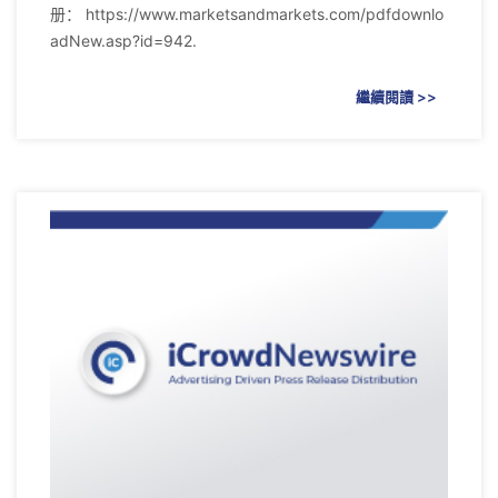
册： https://www.marketsandmarkets.com/pdfdownlo
adNew.asp?id=942.
繼續閱讀 >>