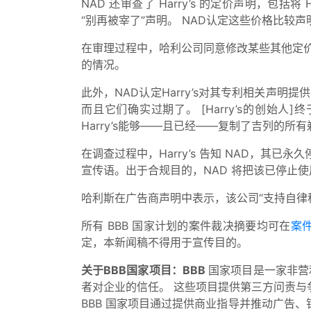
NAD 还审查了 Harry’s 的定价声明，包括将 Har
“别再被宰了”声明。 NAD认定这些价格比
在审理过程中，哈利公司同意修改某些其他定价
的情况。
此外，NAD认定Harry’s对其专利相关声
而且它们确实过期了。 [Harry’s的创始
Harry’s能够——且已经——复制了吉列的
在调查过程中，Harry’s 告知 NAD，其已永久停止使用
宣传语。出于合规目的，NAD 将把该已停止使
哈利斯在广告商声明中表示，该公司“支持自律程
所有 BBB 国家计划的案件裁决摘要均可在
案
定，本新闻稿不得用于宣传目的。
关于BBB国家项目：BBB
国家项目是一家非营
者对企业的信任。 这些项目提供第三方问责
BBB 国家项目通过提供商业指导并推动广告