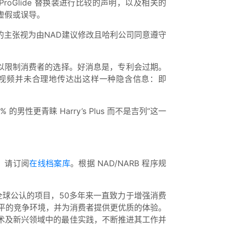
sion5 ProGlide 替换装进行比较的声明，以及相关的
虚假或误导。
的主张视为由NAD建议修改且哈利公司同意遵守
利，以限制消费者的选择。好消息是，专利会过期。
质疑的视频并未合理地传达出这样一种隐含信息：即
1% 的男性更青睐 Harry’s Plus 而不是吉列”这一
文，请订阅
在线档案库
。根据 NAD/NARB 程序规
全球公认的项目，50多年来一直致力于增强消费
平的竞争环境，并为消费者提供更优质的体验。
技术及新兴领域中的最佳实践，不断推进其工作并