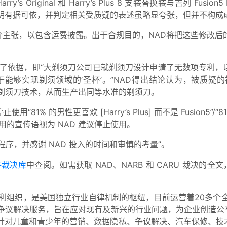
ry’s Original 和 Harry’s Plus 8 支装替换装与吉列 Fu
较声明有据可依，并判定相关受质疑的表述虽略显夸张，但并不构成
主张，以包含运费披露。出于合规目的，NAD将把这些修改后
明提供了依据，即“大剃须刀公司已就剃须刀设计申请了无数项专
人]终于能够实现剃须领域的‘圣杯’。”NAD得出结论认为，被
所有剃须刀技术，从而生产出同等水准的剃须刀。
“81% 的男性更喜欢 [Harry’s Plus] 而不是 Fusion5”/“8
用的宣传语视为 NAD 建议停止使用。
序，并感谢 NAD 投入的时间和审慎的考量”。
件裁决库
中查阅。如需获取 NAD、NARB 和 CARU 裁决的全
利组织，是美国独立行业自律机制的枢纽，目前运营着20多个
与争议解决服务，旨在应对现有及新兴的行业问题，为企业创造公
、针对儿童和青少年的营销、数据隐私、争议解决、汽车保修、