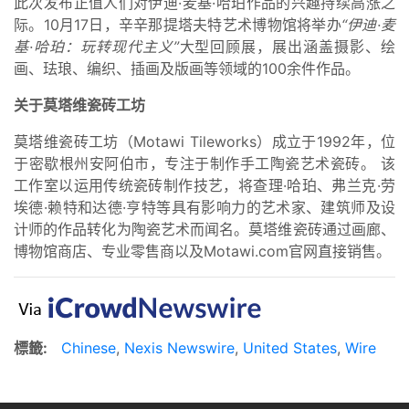
此次发布正值人们对伊迪·麦基·哈珀作品的兴趣持续高涨之
际。10月17日，辛辛那提塔夫特艺术博物馆将举办
“伊迪·麦
基·哈珀：玩转现代主义”
大型回顾展，展出涵盖摄影、绘
画、珐琅、编织、插画及版画等领域的100余件作品。
关于莫塔维瓷砖工坊
莫塔维瓷砖工坊（Motawi Tileworks）成立于1992年，位
于密歇根州安阿伯市，专注于制作手工陶瓷艺术瓷砖。 该
工作室以运用传统瓷砖制作技艺，将查理·哈珀、弗兰克·劳
埃德·赖特和达德·亨特等具有影响力的艺术家、建筑师及设
计师的作品转化为陶瓷艺术而闻名。莫塔维瓷砖通过画廊、
博物馆商店、专业零售商以及Motawi.com官网直接销售。
標籤:
Chinese
,
Nexis Newswire
,
United States
,
Wire