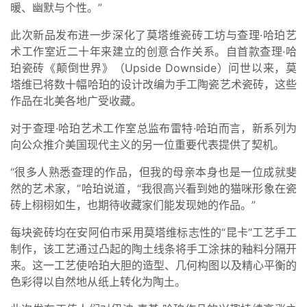
暖、幽默与个性。”
此次新品发布进一步深化了莫塔维瓷砖工坊与查理·哈珀艺
术工作室近二十年来建立的创意合作关系。自首款查理·哈
珀瓷砖《颠倒世界》（Upside Downside）问世以来，莫
塔维已将数十幅哈珀的设计改编为手工陶瓷艺术瓷砖，这些
作品在北美各地广受收藏。
对于查理·哈珀艺术工作室总监布雷特·哈珀而言，新系列为
向公众推介美国现代主义的另一位重要代表提供了契机。
“很多人熟悉查理的作品，但我的母亲本身也是一位成就斐
然的艺术家，”哈珀说道，“我很高兴看到她的猫咪形象在瓷
砖上栩栩如生，也期待收藏家们能发现她的作品。”
每块瓷砖均在安阿伯市采用莫塔维标志性的“昆卡”工艺手工
制作，该工艺通过凸起的陶土线条将手工涂抹的釉料分隔开
来。这一工艺使哈珀大胆的造型、几何构图以及精心平衡的
色彩得以自然地从纸上转化为陶土。