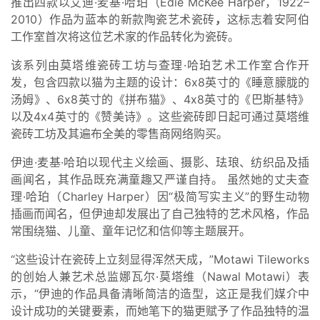
推出四款以艾迪·麦基·哈珀（Edie McKee Harper，1922–
2010）作品为蓝本的新款陶瓷艺术瓷砖
，
这标志着安阿伯
工作室首次将这位艺术家的作品转化为瓷砖。
该系列由莫塔维瓷砖工坊与查理·哈珀艺术工作室合作开
发，包含四款以猫为主题的设计：6x8英寸的《睡意朦胧的
汤姆》、6x8英寸的《拼布猫》、4x8英寸的《巴斯基特》
以及4x4英寸的《赞美诗》。这些瓷砖即日起可通过莫塔维
瓷砖工坊及其遍布全美的零售商网络购买。
伊迪·麦基·哈珀以现代主义绘画、摄影、珐琅、纺织品及插
画闻名，其作品既充满童趣又严谨自持。 虽然她的丈夫查
理·哈珀（Charley Harper）因“极简写实主义”的野生动物
插画而闻名，但伊迪却发展出了自己独特的艺术风格，作品
常围绕猫、儿童、童年记忆和信仰等主题展开。
“这些设计在瓷砖上立刻显得浑然天成，”Motawi Tileworks
的创始人兼艺术总监娜瓦尔·莫塔维（Nawal Motawi）表
示，“伊迪的作品具备清晰简洁的造型，这正是我们媒介中
设计成功的关键要素，而她笔下的猫更赋予了作品独特的温