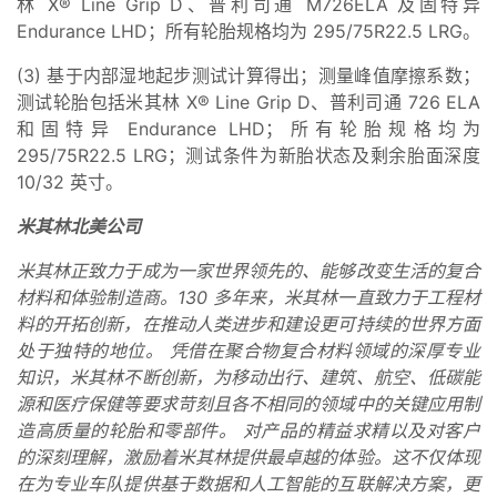
林 X® Line Grip D、普利司通 M726ELA 及固特异
Endurance LHD；所有轮胎规格均为 295/75R22.5 LRG。
(3) 基于内部湿地起步测试计算得出；测量峰值摩擦系数；
测试轮胎包括米其林 X® Line Grip D、普利司通 726 ELA
和固特异 Endurance LHD；所有轮胎规格均为
295/75R22.5 LRG；测试条件为新胎状态及剩余胎面深度
10/32 英寸。
米其林北美公司
米其林正致力于成为一家世界领先的、能够改变生活的复合
材料和体验制造商。130 多年来，米其林一直致力于工程材
料的开拓创新，在推动人类进步和建设更可持续的世界方面
处于独特的地位。 凭借在聚合物复合材料领域的深厚专业
知识，米其林不断创新，为移动出行、建筑、航空、低碳能
源和医疗保健等要求苛刻且各不相同的领域中的关键应用制
造高质量的轮胎和零部件。 对产品的精益求精以及对客户
的深刻理解，激励着米其林提供最卓越的体验。这不仅体现
在为专业车队提供基于数据和人工智能的互联解决方案，更