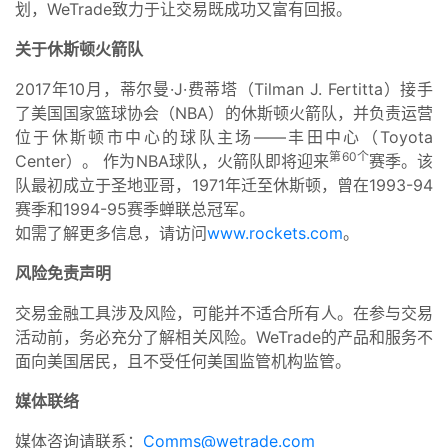
划，WeTrade致力于让交易既成功又富有回报。
关于休斯顿火箭队
2017年10月，蒂尔曼·J·费蒂塔（Tilman J. Fertitta）接手
了美国国家篮球协会（NBA）的休斯顿火箭队，并负责运营
位于休斯顿市中心的球队主场——丰田中心（Toyota
第60个
Center）。 作为NBA球队，火箭队即将迎来
赛季。该
队最初成立于圣地亚哥，1971年迁至休斯顿，曾在1993-94
赛季和1994-95赛季蝉联总冠军。
如需了解更多信息，请访问
www.rockets.com
。
风险免责声明
交易金融工具涉及风险，可能并不适合所有人。在参与交易
活动前，务必充分了解相关风险。WeTrade的产品和服务不
面向美国居民，且不受任何美国监管机构监管。
媒体联络
媒体咨询请联系：
Comms@wetrade.com