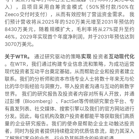
入），且项目采用自筹资金模式（50%预付款/50%在
Zeeco交付时支付），从而有效控制了营运资金需求。 我
们预计营收将从2025年的520万美元增至2031年预估的
8430万美元，随着规模扩大，毛利率将从27%提升至约
46%，2029年实现首个年度净利润，并于2031年预估达到
3070万美元。
关于WTR。
通过研究驱动的策略
实现
投资者
互动现代化
。在WTR，我们通过构建专业信息流和策略，为成功运营
现代投资者互动平台奠定基础，从而帮助企业和投资者建立
联系。我们的分析师和资本市场专业人士将数十年来无与伦
比的华尔街经验与洞察力，带入投资者沟通与互动的新数字
世界。 我们的研究报告及投资者内容对所有人开放，并通
过彭博（Bloomberg）、FactSet等传统研究聚合平台、专
有直发列表、社交媒体、搜索引擎以及我们的官方网站进行
分发。因此，每位机构及散户投资者都能平等获取我们高质
量的企业研究报告。我们的使命是帮助企业主动触达投资
者，同时为投资者提供持续稳定的优质信息流，助力其深入
了解我们客户的业务、行业及其所蕴含的投资机遇。