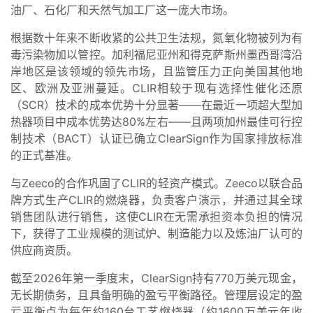
油厂、石化厂和天然气加工厂这一庞大市场。
根据数十年来不断收紧的公共卫生法规，氮氧化物被列为有
毒污染物加以管控。加利福尼亚州和得克萨斯州墨西哥湾沿
岸地区是该领域的领先市场，且监管压力正向美国其他地
区、欧洲及亚洲蔓延。CLIR相较于现有选择性催化还原
（SCR）技术的成本优势十分显著——在最近一项超大型加
热器项目中成本优势达80%左右——且两项加州最佳可行控
制技术（BACT）认证已确立ClearSign作为国家排放标准
的正式基准。
与Zeeco的合作巩固了CLIR的轻资产模式。Zeeco以联合品
牌方式生产CLIR的燃烧器，负责客户演示，并通过其全球
销售团队进行销售，这使CLIR在无需承担资本负担的情况
下，获得了工业规模的测试炉、制造能力以及炼油厂认可的
供应商资质。
截至2026年第一季度末，ClearSign持有770万美元现金，
无长期债务，且具备明确的盈亏平衡路径。管理层设定的盈
亏平衡点为每年约160台工艺燃烧器（约1600万美元年收