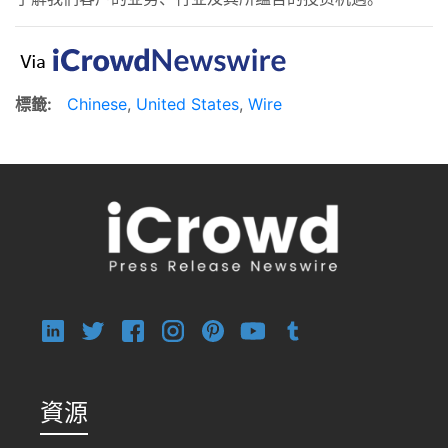
標籤:
Chinese
,
United States
,
Wire
資源