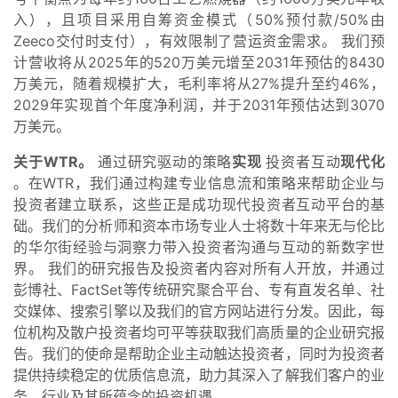
入），且项目采用自筹资金模式（50%预付款/50%由
Zeeco交付时支付），有效限制了营运资金需求。 我们预
计营收将从2025年的520万美元增至2031年预估的8430
万美元，随着规模扩大，毛利率将从27%提升至约46%，
2029年实现首个年度净利润，并于2031年预估达到3070
万美元。
关于WTR。
通过研究驱动的策略
实现
投资者互动
现代化
。在WTR，我们通过构建专业信息流和策略来帮助企业与
投资者建立联系，这些正是成功现代投资者互动平台的基
础。我们的分析师和资本市场专业人士将数十年来无与伦比
的华尔街经验与洞察力带入投资者沟通与互动的新数字世
界。 我们的研究报告及投资者内容对所有人开放，并通过
彭博社、FactSet等传统研究聚合平台、专有直发名单、社
交媒体、搜索引擎以及我们的官方网站进行分发。因此，每
位机构及散户投资者均可平等获取我们高质量的企业研究报
告。我们的使命是帮助企业主动触达投资者，同时为投资者
提供持续稳定的优质信息流，助力其深入了解我们客户的业
务、行业及其所蕴含的投资机遇。