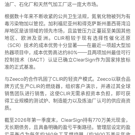
油厂、石化厂和天然气加工厂这一庞大市场。
根据数十年来不断收紧的公共卫生法规，氮氧化物被列为有
毒污染物加以管控。加利福尼亚州和得克萨斯州墨西哥湾沿
岸地区是该领域的领先市场，且监管压力正蔓延至美国其他
地区、欧洲及亚洲。CLIR相较于现有选择性催化还原
（SCR）技术的成本优势十分显著——在最近一项超大型加
热器项目中，成本优势高达约80%——且两项加州最佳可行
控制技术（BACT）认证已确立ClearSign作为国家排放标
准的正式基准。
与Zeeco的合作巩固了CLIR的轻资产模式。Zeeco以联合品
牌方式生产CLIR的燃烧器，组织客户演示，并通过其全球
销售团队进行销售，这使CLIR无需承担资本负担，即可获
得工业规模的测试炉、制造能力以及炼油厂认可的供应商资
质。
截至2026年第一季度末，ClearSign持有770万美元现金，
无长期债务，且具备明确的盈亏平衡路径。管理层设定的盈
亏平衡点为每年约160台工艺燃烧器（约1600万美元年收