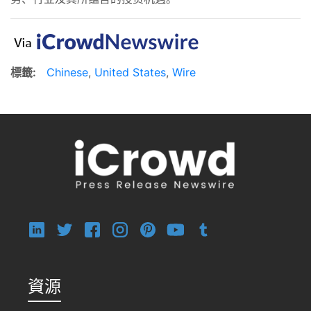
標籤:
Chinese
,
United States
,
Wire
資源