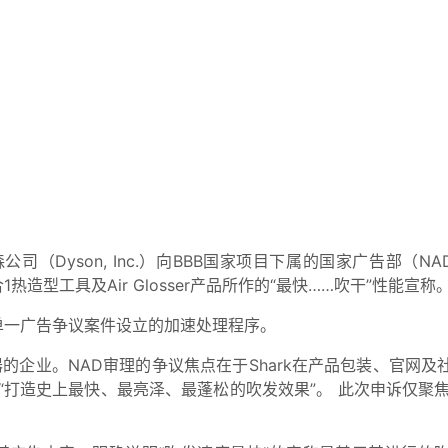
公司（Dyson, Inc.）向BBB国家项目下属的国家广告部（NAD）
si 2合1热造型工具及Air Glosser产品所作的“最快……吹干”性能宣称
针对单一广告争议案件设立的加速处理程序。
器的企业。NAD审理的争议焦点在于Shark在产品包装、官网及
“打造史上最快、最亮泽、最蓬松的吹发效果”。 此次申诉仅聚