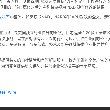
久修改其广告内容，明确说明“吹发速度最快”的宣称是基于其进
规目的，该自愿修改后的宣称将被视为 NAD 建议修改的结果。
裁决库
中查阅。如需获取NAD、NARB和CARU裁决的全文，请
营利组织，是美国独立行业自律的枢纽，目前运营着20多个全球
决服务，旨在应对现有及新兴的行业问题，促进企业间的公平竞
隐私、争议解决、汽车保修、技术及新兴领域提供商业指导并推
告部提供独立的自律监管和争议解决服务，致力于维护全美广告的
，为消费者提供切实保障，并为企业营造公平的竞争环境。
tes
,
Wire