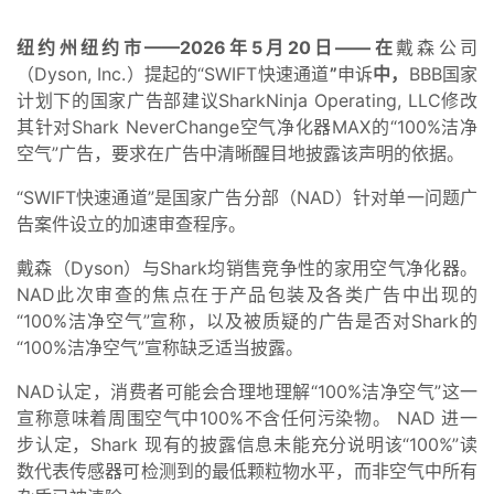
纽约州纽约市——2026年5月20日——在
戴森公司
（Dyson, Inc.）提起的“SWIFT快速通道
”
申诉
中，
BBB国家
计划下的国家广告部建议SharkNinja Operating, LLC修改
其针对Shark NeverChange空气净化器MAX的“100%洁净
空气”广告，要求在广告中清晰醒目地披露该声明的依据。
“SWIFT快速通道”是国家广告分部（NAD）针对单一问题广
告案件设立的加速审查程序。
戴森（Dyson）与Shark均销售竞争性的家用空气净化器。
NAD此次审查的焦点在于产品包装及各类广告中出现的
“100%洁净空气”宣称，以及被质疑的广告是否对Shark的
“100%洁净空气”宣称缺乏适当披露。
NAD认定，消费者可能会合理地理解“100%洁净空气”这一
宣称意味着周围空气中100%不含任何污染物。 NAD 进一
步认定，Shark 现有的披露信息未能充分说明该“100%”读
数代表传感器可检测到的最低颗粒物水平，而非空气中所有