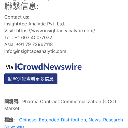
聯繫信息:
Contact us:
InsightAce Analytic Pvt. Ltd.
Visit: https://www.insightaceanalytic.com/
Tel : +1 607 400-7072
Asia: +91 79 72967118
info@insightaceanalytic.com
點擊這裡查看更多信息
關鍵詞:
Pharma Contract Commercialization (CCO)
Market
標籤:
Chinese
,
Extended Distribution
,
News
,
Research
Newswire