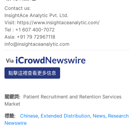
Contact us:
InsightAce Analytic Pvt. Ltd.
Visit: https://www.insightaceanalytic.com/
Tel : +1 607 400-7072
Asia: +91 79 72967118
info@insightaceanalytic.com
點擊這裡查看更多信息
關鍵詞:
Patient Recruitment and Retention Services
Market
標籤:
Chinese
,
Extended Distribution
,
News
,
Research
Newswire