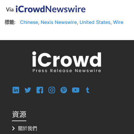
標籤:
Chinese
,
Nexis Newswire
,
United States
,
Wire
資源
關於我們