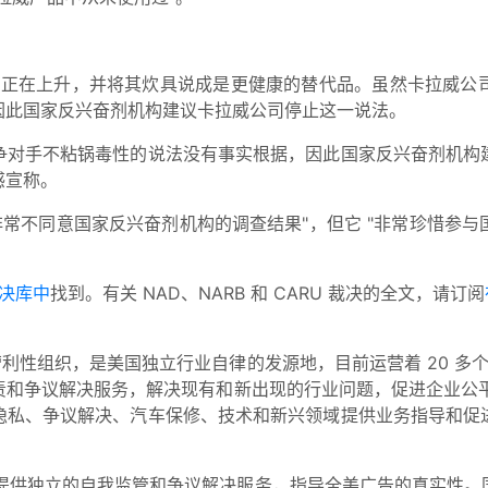
感病例正在上升，并将其炊具说成是更健康的替代品。虽然卡拉威
因此国家反兴奋剂机构建议卡拉威公司停止这一说法。
争对手不粘锅毒性的说法没有事实根据，因此国家反兴奋剂机构
感宣称。
非常不同意国家反兴奋剂机构的调查结果"，但它 "非常珍惜参
决库中
找到。有关 NAD、NARB 和 CARU 裁决的全文，请订阅
营利性组织，是美国独立行业自律的发源地，目前运营着 20 多
和争议解决服务，解决现有和新出现的行业问题，促进企业公平
隐私、争议解决、汽车保修、技术和新兴领域提供业务指导和促
部提供独立的自我监管和争议解决服务，指导全美广告的真实性