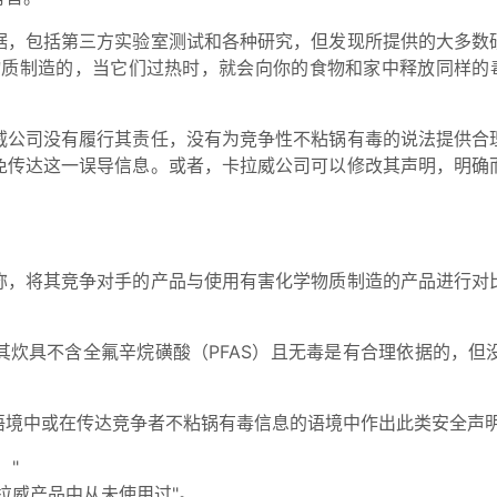
据，包括第三方实验室测试和各种研究，但发现所提供的大多数
物质制造的，当它们过热时，就会向你的食物和家中释放同样的毒
威公司没有履行其责任，没有为竞争性不粘锅有毒的说法提供合
免传达这一误导信息。或者，卡拉威公司可以修改其声明，明确
称，将其竞争对手的产品与使用有害化学物质制造的产品进行对
其炊具不含全氟辛烷磺酸（PFAS）且无毒是有合理依据的，但
语境中或在传达竞争者不粘锅有毒信息的语境中作出此类安全声
！"
.但卡拉威产品中从未使用过"。