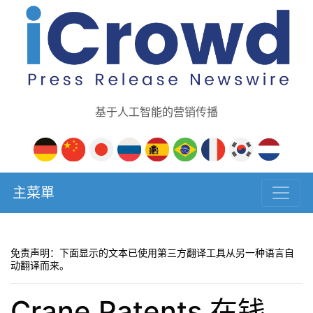
基于人工智能的营销传播
主菜單
免责声明：下面显示的文本已使用第三方翻译工具从另一种语言自
动翻译而来。
Crane Patents 在钱