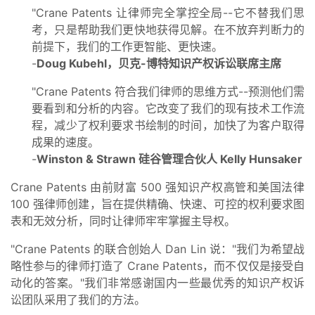
"Crane Patents 让律师完全掌控全局--它不替我们思
考，只是帮助我们更快地获得见解。在不放弃判断力的
前提下，我们的工作更智能、更快速。
-
Doug Kubehl，贝克-博特知识产权诉讼联席主席
"Crane Patents 符合我们律师的思维方式--预测他们需
要看到和分析的内容。它改变了我们的现有技术工作流
程，减少了权利要求书绘制的时间，加快了为客户取得
成果的速度。
-
Winston & Strawn 硅谷管理合伙人 Kelly Hunsaker
Crane Patents 由前财富 500 强知识产权高管和美国法律
100 强律师创建，旨在提供精确、快速、可控的权利要求图
表和无效分析，同时让律师牢牢掌握主导权。
"Crane Patents 的联合创始人 Dan Lin 说："我们为希望战
略性参与的律师打造了 Crane Patents，而不仅仅是接受自
动化的答案。"我们非常感谢国内一些最优秀的知识产权诉
讼团队采用了我们的方法。