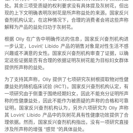
处。其余三项受质疑的权利要求没有具体提及灰树花，但出
现的上下文明确表明灰树花是所声称益处的来源。国家反兴
奋剂机构认定，在这种情况下，合理的消费者会将这些声称
解释为产品的益处归功于灰树花。
根据 Olly 在广告中明确传达的信息，国家反兴奋剂机构进
一步认定，Lovin\' Libido 产品的销售对象是对性生活不感
兴趣或不满意的女性。国家反兴奋剂机构审查了证据，以确
定这些证据是否有合理的依据证明灰树花能为目标妇女群体
提供所声称的益处。
为了支持其声称，Olly 提供了七项研究灰树根提取物对性健
康益处的随机临床试验 (RCT)。国家反兴奋剂机构认定，有
一项研究由于侧重于围绝经期妇女，因此不能充分证明所声
称的性健康益处，因此不能作为被质疑的声称的合格和可靠
证明。国家反兴奋剂机构认为，另外六项研究为 Olly 声称
其 Lovin\' Libido 产品中的灰树花具有性健康功效提供了合
理依据。然而，国家反兴奋剂机构指出，没有一项研究直接
涉及所声称的增强 "感觉 "的具体益处。