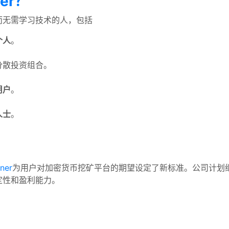
er？
而无需学习技术的人，包括
个人
。
分散投资组合。
用户
。
人士
。
ner
为用户对加密货币挖矿平台的期望设定了新标准。公司计划
定性和盈利能力。