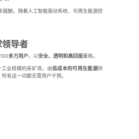
币报酬。随着人工智能驱动系统、可再生能源挖
球领导者
100
多万用户
，以
安全、透明和高回报
著称。
多个工业规模的采矿场，由
低成本的可再生能源
供
，所有这一切都无需用户干预。