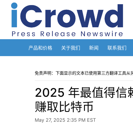
产品和价格
关于我们
新闻
联系我们
免责声明：下面显示的文本已使用第三方翻译工具从
2025 年最值得
赚取比特币
May 27, 2025 2:35 PM EST