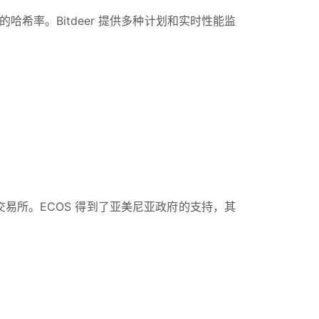
希率。Bitdeer 提供多种计划和实时性能监
易所。ECOS 得到了亚美尼亚政府的支持，其