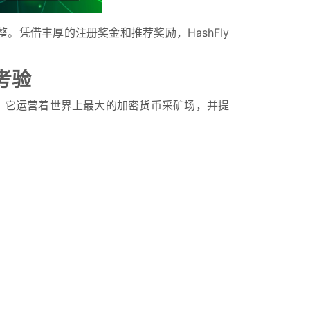
凭借丰厚的注册奖金和推荐奖励，HashFly
经考验
名。它运营着世界上最大的加密货币采矿场，并提