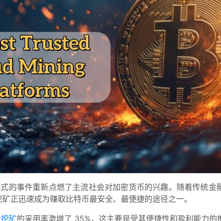
程碑式的事件重新点燃了主流社会对加密货币的兴趣。随着传统
挖矿正迅速成为赚取比特币最安全、最便捷的途径之一。
云挖矿
的采用率激增了 35%，这主要是受其便捷性和盈利能力的