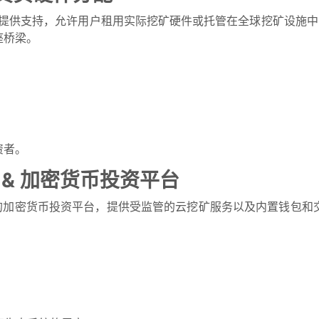
n）提供支持，允许用户租用实际挖矿硬件或托管在全球挖矿设施中的哈
座桥梁。
资者。
矿 & 加密货币投资平台
加密货币投资平台，提供受监管的云挖矿服务以及内置钱包和交