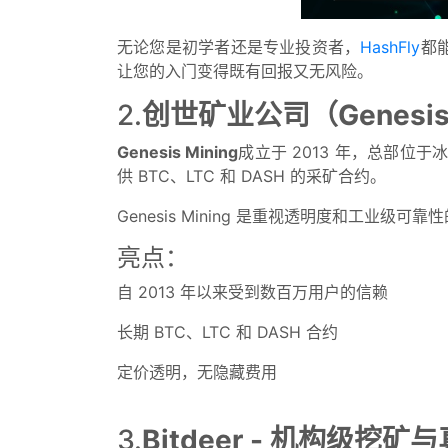
无论您是初学者还是专业投资者，
HashFly
都
让您的入门变得既有回报又无风险。
2.
创世矿业公司（Genesi
Genesis Mining
成立于 2013 年，总部
供 BTC、LTC 和 DASH 的采矿合约。
Genesis Mining 是重视透明度和工业级
亮点：
自 2013 年以来受到数百万用户的信赖
长期 BTC、LTC 和 DASH 合约
定价透明，无隐藏费用
3.
Bitdeer - 机构级挖