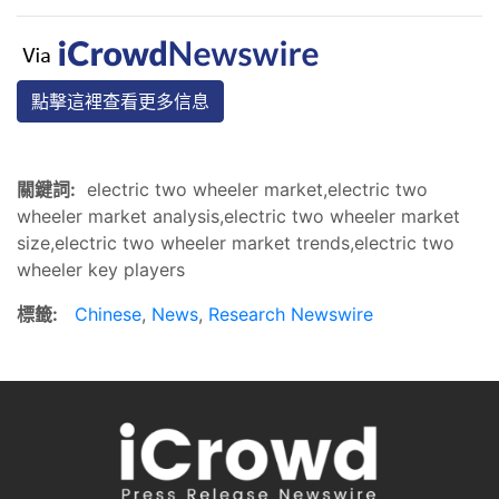
點擊這裡查看更多信息
關鍵詞:
electric two wheeler market,electric two
wheeler market analysis,electric two wheeler market
size,electric two wheeler market trends,electric two
wheeler key players
標籤:
Chinese
,
News
,
Research Newswire