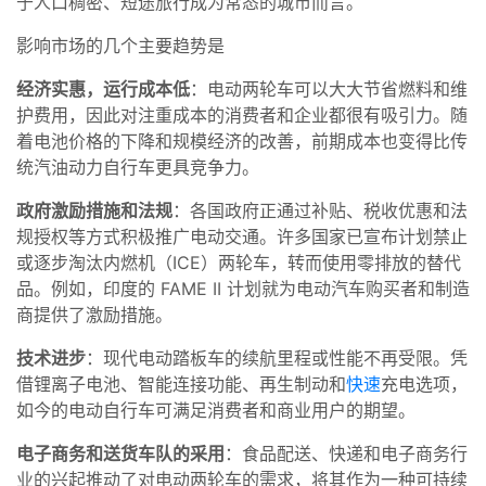
于人口稠密、短途旅行成为常态的城市而言。
影响市场的几个主要趋势是
经济实惠，运行成本低
：电动两轮车可以大大节省燃料和维
护费用，因此对注重成本的消费者和企业都很有吸引力。随
着电池价格的下降和规模经济的改善，前期成本也变得比传
统汽油动力自行车更具竞争力。
政府激励措施和法规
：各国政府正通过补贴、税收优惠和法
规授权等方式积极推广电动交通。许多国家已宣布计划禁止
或逐步淘汰内燃机（ICE）两轮车，转而使用零排放的替代
品。例如，印度的 FAME II 计划就为电动汽车购买者和制造
商提供了激励措施。
技术进步
：现代电动踏板车的续航里程或性能不再受限。凭
借锂离子电池、智能连接功能、再生制动和
快速
充电选项，
如今的电动自行车可满足消费者和商业用户的期望。
电子商务和送货车队的采用
：食品配送、快递和电子商务行
业的兴起推动了对电动两轮车的需求，将其作为一种可持续