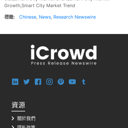
Growth,Smart City Market Trend
標籤:
Chinese
,
News
,
Research Newswire
資源
關於我們
隱私政策