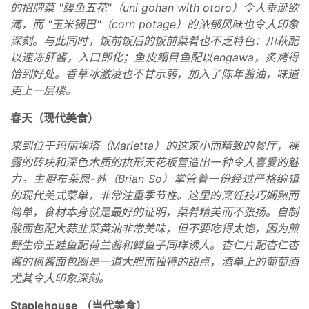
的招牌菜 "鳗鱼五花"（uni gohan with otoro）令人垂涎欲
滴，而 "玉米锅巴"（corn potage）的浓郁风味也令人印象
深刻。与此同时，饭前饭后的饭前菜肴也不乏特色：川萩配
以速冻肝酱，入口即化；鱼皮鳎目鱼配以engawa，炙烤得
恰到好处。香草冰激凌也不甘示弱，加入了陈年酱油，味道
更上一层楼。
春天（现代美食）
来到位于玛丽埃塔（Marietta）的这家小而精致的餐厅，裸
露的砖块和深色木质的拱形天花板营造出一种令人喜爱的魅
力。主厨布莱恩-苏（Brian So）掌管着一份经过严格编辑
的现代美式菜单，非常注重季节性。这里的烹饪技巧娴熟而
简单，食材本身就是最好的证明，菜肴精美而不张扬。自制
酸面包配大蒜韭菜黄油非常美味，但不要吃得太饱，因为煎
野生帝王鲑鱼配荷兰酱和鳟鱼子同样诱人。杏仁片配杏仁杏
酱的枫酱面包圈是一道大胆而独特的甜点，酒单上的葡萄酒
尤其令人印象深刻。
Staplehouse （当代美食）