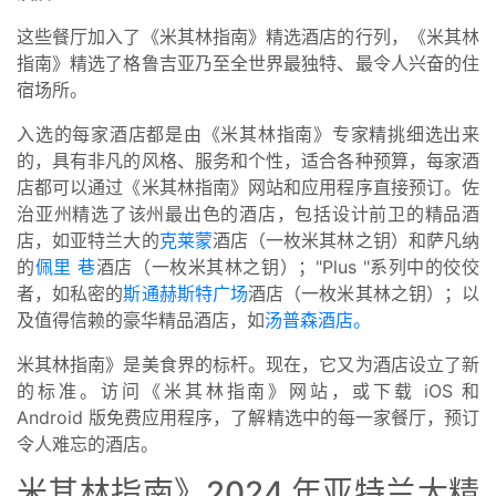
这些餐厅加入了《米其林指南》精选酒店的行列，《米其林
指南》精选了格鲁吉亚乃至全世界最独特、最令人兴奋的住
宿场所。
入选的每家酒店都是由《米其林指南》专家精挑细选出来
的，具有非凡的风格、服务和个性，适合各种预算，每家酒
店都可以通过《米其林指南》网站和应用程序直接预订。佐
治亚州精选了该州最出色的酒店，包括设计前卫的精品酒
店，如亚特兰大的
克莱蒙
酒店（一枚米其林之钥）和萨凡纳
的
佩里
巷
酒店（一枚米其林之钥）；"Plus "系列中的佼佼
者，如私密的
斯通赫斯特广场
酒店（一枚米其林之钥）；以
及值得信赖的豪华精品酒店，如
汤普森酒店。
米其林指南》是美食界的标杆。现在，它又为酒店设立了新
的标准。访问《米其林指南》网站，或下载 iOS 和
Android 版免费应用程序，了解精选中的每一家餐厅，预订
令人难忘的酒店。
米其林指南》2024 年亚特兰大精