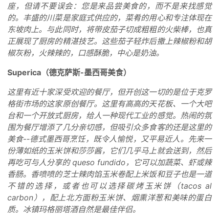
座，但请不要误会：您是来品尝美食的，而不是来找感觉
的。丰盛的川菜是家庭式供应的，菜肴的用心和专注体现在
东坡肉上。与此同时，将带皮茄子切成粗粗的火柴棒，也真
正展现了厨房的精湛技艺。这些茄子轻炸后撒上辣椒粉和胡
椒灰粉，火辣辣的，口感酥脆，中心是奶油。
Superica（德克萨斯-墨西哥美食）
这里有近十家深受欢迎的餐厅，但开创这一切的是位于克罗
格街市场的这家原创餐厅。这里有高高的天花板、一个大吧
台和一个开放式厨房，给人一种现代工业的感觉。热闹的氛
围为餐厅增添了几分亲切感，但吸引众多食客的还是这里的
美食--德式墨西哥烹饪，既令人愉悦，又平易近人。先来一
份薄如纸的玉米饼和莎莎酱，它们几乎马上就会送到，然后
再吃可与人分享的 queso fundido，它可以加蔬菜、虾或辣
香肠。香喷喷的芝士辣肉馅玉米卷配上米饭和豆子也是一道
不错的选择，或者也可以选择碳烤玉米饼（tacos al
carbon），配上北方面粉玉米饼、烟熏洋葱和美味的蛋白
质。冰镇玛格丽塔酒自然是最佳伴侣。