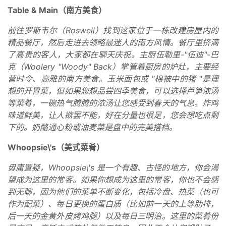
Table & Main（南方美食）
前往罗斯韦尔（Roswell）找到这家位于一栋改建房屋内的
精品餐厅，然后走进去领略最迷人的南方风情。餐厅里挤满
了高贵的客人，大家都在聊天庆祝。主厨伍勒里-"伍迪"-巴
克（Woolery "Woody" Back）掌管着厨房的炉灶，主要经
营时令、高雅的南方美食。玉米面包或 "棉被中的猪 "是理
想的开胃菜，但如果您想品尝四季美食，可以选择芦笋浓汤
等菜肴，一碗热气腾腾的浓汤让您感受到春天的气息。炸鸡
味道鲜美，让人欲罢不能，好在分量也很足，您会想吃点剩
下的。奶酪通心粉或油麦菜是盘中的完美搭档。
Whoopsie\'s（美式菜肴）
毋庸置疑，Whoopsie\'s 是一个有趣、古怪的地方，你会渴
望成为这里的常客。如果你想成为这里的常客，你也不会感
到无聊，因为他们的菜单不断变化，包括冷盘、热菜（也可
作为配菜）、每日更换的蛋白质（比如前一天的上等肋排，
后一天的金黄外皮烤鸡腿）以及每日三明治。这里的菜肴份