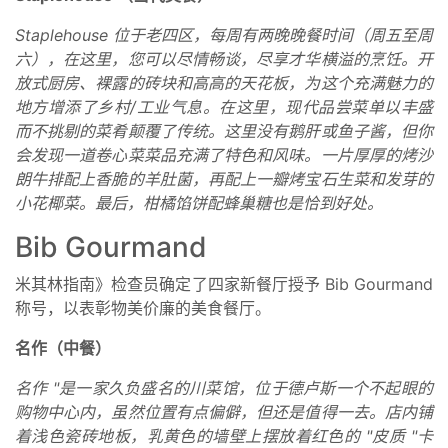
Staplehouse 位于老四区，每周有两晚晚餐时间（周五至周
六），在这里，您可以尽情畅谈，尽享才华横溢的烹饪。开
放式厨房、裸露的砖块和高高的天花板，为这个充满魅力的
地方增添了乡村/工业气息。在这里，现代品尝菜单以丰盛
而不挑剔的菜肴颠覆了传统。这里没有鹅肝或鱼子酱，但你
会发现一道卷心菜菜品充满了特色和风味。一片厚厚的烤沙
朗牛排配上香脆的羊肚菌，再配上一瓣烤宝石生菜和发芽的
小花椰菜。最后，柑橘馅饼配蜂巢糖也是恰到好处。
Bib Gourmand
米其林指南》检查员确定了四家新餐厅授予 Bib Gourmand
称号，以表彰物美价廉的美食餐厅。
名作（中餐）
名作 "是一家久负盛名的川菜馆，位于德卢斯一个不起眼的
购物中心内，虽然位置有点偏僻，但还是值得一去。店内铺
着浅色瓷砖地板，乳黄色的墙壁上摆放着红色的 "皮质 "卡