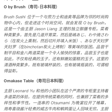
O by Brush（寿司-日本料理）
Brush Sushi 位于一个与劳力士和迪奥等品牌为邻的时尚购
物中心内，但走进这个时尚空间，就会发现 O by Brush，
这是一个由主厨 Jason Liang 主理的独立御膳专柜。菜肴
种类繁多，首先是几道开胃菜，然后是嶋あじ、わや焼さわ
ら（在炭火上熏制，然后切片并填入米饭）、あなぎ天妇罗
天妇罗（在binchotan炭火上烤制）等美味的饭团。品尝干
制平目和金八两道菜是一个令人愉快的惊喜，品尝玉子也是
如此，不仅有经典的玉子，还有鲜嫩如蛋糕的玉子。这里的
清酒种类繁多，既有玻璃杯装的，也有玻璃瓶装的，可谓相
得益彰。
Omakase Table（寿司日本料理）
主厨 Leonard Yu 和他的小团队在这个严肃的专柜里主持着
多道菜的体验，在提供传统菜肴的同时，也兼顾了菜肴的多
样性和季节性。一连串的 Otsumami 为晚宴拉开了帷幕，
用寿喜烧酱汁轻煮的威古牛肉和鹌鹑蛋让人回味无穷。主厨