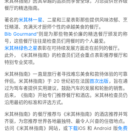
米其林指南》因其卓越的品质而享誉全球，为您提供世界级
餐厅的精选指南。
著名的
米其林一星
、二星和三星表彰那些提供风味浓郁、烹
饪精湛、充满天才厨师个性的卓越美食的餐厅。
Bib Gourmand
"则是为那些物美价廉的精选餐厅颁发的称
号，这些餐厅往往是检查员们用餐时的个人最爱。
米其林绿色之星
表彰在可持续发展方面走在前列的餐厅。
此外，《米其林指南》的检查员们还会重点表彰推荐餐厅和
特别专业奖项。
米其林指南》一直是旅行者寻找难忘美食和款待体验的可靠
伴侣。米其林指南》于 20 世纪初在法国
首次出版
，旨在通
过为驾车者提供实用建议，鼓励汽车的发展和轮胎的销售。
后来，《指南》开始专门推荐餐厅和酒店。米其林检查员仍
沿用最初的标准和评选方式。
米其林指南》的餐厅推荐与《米其林指南》的酒店推荐并驾
齐驱，为您推荐世界各地最独特、最令人兴奋的住宿地点。
访问《米其林指南》网站，或
下载
iOS 和 Android 版
免费