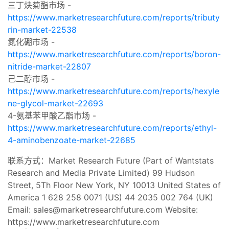
三丁炔菊酯市场 -
https://www.marketresearchfuture.com/reports/tributy
rin-market-22538
氮化硼市场 -
https://www.marketresearchfuture.com/reports/boron-
nitride-market-22807
己二醇市场 -
https://www.marketresearchfuture.com/reports/hexyle
ne-glycol-market-22693
4-氨基苯甲酸乙酯市场 -
https://www.marketresearchfuture.com/reports/ethyl-
4-aminobenzoate-market-22685
联系方式：Market Research Future (Part of Wantstats
Research and Media Private Limited) 99 Hudson
Street, 5Th Floor New York, NY 10013 United States of
America 1 628 258 0071 (US) 44 2035 002 764 (UK)
Email:
sales@marketresearchfuture.com
Website:
https://www.marketresearchfuture.com