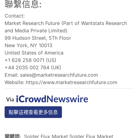
聯繫信息:
Contact:
Market Research Future (Part of Wantstats Research
and Media Private Limited)
99 Hudson Street, 5Th Floor
New York, NY 10013
United States of America
+1 628 258 0071 (US)
+44 2035 002 764 (UK)
Email:
sales@marketresearchfuture.com
Website: https://www.marketresearchfuture.com
點擊這裡查看更多信息
關鍵詞:
Solder Flux Market,Solder Flux Market