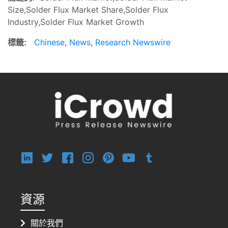
Size,Solder Flux Market Share,Solder Flux
Industry,Solder Flux Market Growth
標籤:
Chinese
,
News
,
Research Newswire
資源
關於我們