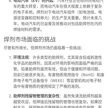
电动汽车（EV）的兴起
：汽车行业正在经历向电动汽
车的重大转变，而电动汽车在很大程度上依赖于复杂
的电子系统。焊剂对于电动汽车组件（如电池组、电
源逆变器和控制单元）的生产至关重要。预计未来几
年，电动汽车的日益普及将推动对包括助焊剂在内的
焊接材料的需求。
焊剂市场面临的挑战
尽管有所增长，但焊剂市场仍面临着一些挑战：
环境法规
：许多类型的助焊剂，尤其是含铅或刺激性
化学品的助焊剂，因其对环境的影响而面临严格的监
管。铅基助焊剂虽然有效，但由于健康和环境问题，
目前已被逐步淘汰。有害物质限用指令（RoHS）和废
弃电子电气设备指令（WEEE）等监管机构对电子制
造中有害物质的使用规定了严格的准则。
助焊剂残留物管理的复杂性
：虽然免清洗助焊剂越来
越受欢迎，但焊接后残留物的管理也很复杂。如果控
制不当，残留物会导致精密元件腐蚀或电气故障，影