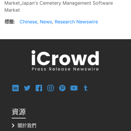
Market,Japan's Cemetery Management Software
Market
標籤:
Chinese
,
News
,
Research Newswire
資源
關於我們