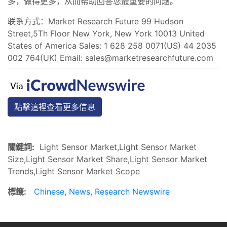
多，做得更多，从而帮助回答您最重要的问题。
联系方式：Market Research Future 99 Hudson
Street,5Th Floor New York, New York 10013 United
States of America Sales: 1 628 258 0071(US) 44 2035
002 764(UK) Email:
sales@marketresearchfuture.com
點擊這裡查看更多信息
關鍵詞:
Light Sensor Market,Light Sensor Market
Size,Light Sensor Market Share,Light Sensor Market
Trends,Light Sensor Market Scope
標籤:
Chinese
,
News
,
Research Newswire