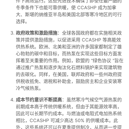
件下高效运行。这些先进技术确保了即使在最严酷的
冬季条件下也能可靠供暖，使 CCASHP 成为加拿
大、斯堪的纳维亚半岛和美国北部等寒冷地区的可行
选择。
政府政策和激励措施
：全球各国政府都在实施相关政
策并提供激励措施，以促进采用 CCASHP 等高能效
供热系统。欧洲、北美和亚洲的许多国家都制定了雄
心勃勃的碳中和目标，而热泵在实现这些目标方面发
挥着至关重要的作用。例如，欧盟的 "绿色协议 "旨在
通过推广热泵和逐步淘汰化石燃料锅炉来实现建筑物
的去碳化。同样，在美国，联邦政府和一些州政府提
供税收抵免、退税和补助金，鼓励房主和企业安装寒
冷气候热泵。
成本节约意识不断提高
：虽然寒冷气候空气源热泵的
前期成本高于传统供暖系统，但由于其能源效率高，
因此可以长期节约成本。与燃油或电阻式电加热系统
相比，CCASHP 可减少高达 50% 的供暖成本。此
外，这些系统还可以在夏季提供制冷，从而进一步提