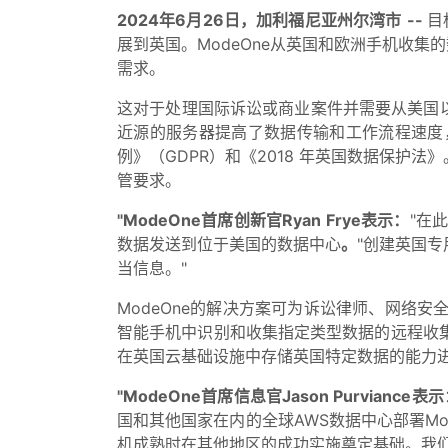
2024年6月26日，加利福尼亚州尔湾市
--
目
展到英国。ModeOne从英国和欧洲手机收集
需求。
这对于处理国际诉讼或商业案件并需要从美国以
近源的服务器提高了数据传输和工作流程速度
例》（GDPR）和《2018 年英国数据保
管要求。
"ModeOne首席创新官Ryan Frye表示：
"在
数据发送到位于美国的数据中心
。
"创建英国
当信息。"
ModeOne的解决方案可为诉讼律师、网络
智能手机中识别和收集指定类型数据的远程收
在英国云基础设施中存储英国特定数据的能力进一
"ModeOne首席信息官Jason Purviance表示
国和其他国家在内的全球AWS数据中心部署M
机成熟时在其他地区的成功实施奠定基础。我