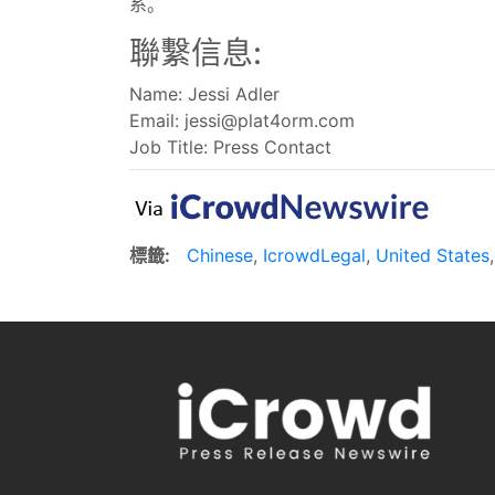
系。
聯繫信息:
Name: Jessi Adler
Email:
jessi@plat4orm.com
Job Title: Press Contact
標籤:
Chinese
,
IcrowdLegal
,
United States