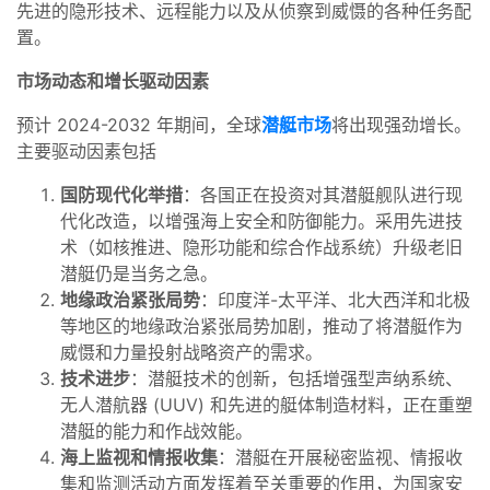
先进的隐形技术、远程能力以及从侦察到威慑的各种任务配
置。
市场动态和增长驱动因素
预计 2024-2032 年期间，全球
潜艇市场
将出现强劲增长。
主要驱动因素包括
国防现代化举措
：各国正在投资对其潜艇舰队进行现
代化改造，以增强海上安全和防御能力。采用先进技
术（如核推进、隐形功能和综合作战系统）升级老旧
潜艇仍是当务之急。
地缘政治紧张局势
：印度洋-太平洋、北大西洋和北极
等地区的地缘政治紧张局势加剧，推动了将潜艇作为
威慑和力量投射战略资产的需求。
技术进步
：潜艇技术的创新，包括增强型声纳系统、
无人潜航器 (UUV) 和先进的艇体制造材料，正在重塑
潜艇的能力和作战效能。
海上监视和情报收集
：潜艇在开展秘密监视、情报收
集和监测活动方面发挥着至关重要的作用，为国家安