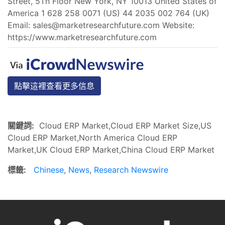
Street, 5Th Floor New York, NY 10013 United States of
America 1 628 258 0071 (US) 44 2035 002 764 (UK)
Email:
sales@marketresearchfuture.com
Website:
https://www.marketresearchfuture.com
點擊這裡查看更多信息
關鍵詞:
Cloud ERP Market,Cloud ERP Market Size,US
Cloud ERP Market,North America Cloud ERP
Market,UK Cloud ERP Market,China Cloud ERP Market
標籤:
Chinese
,
News
,
Research Newswire