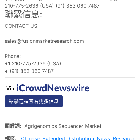
210-775-2636 (USA) (91) 853 060 7487
聯繫信息:
CONTACT US
sales@fusionmarketresearch.com
Phone:
+1 210-775-2636 (USA)
+ (91) 853 060 7487
點擊這裡查看更多信息
關鍵詞:
Agrigenomics Sequencer Market
標籤:
Chinese
,
Extended Distribution
,
News
,
Research