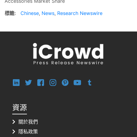
Accessories Market Share
標籤:
Chinese
,
News
,
Research Newswire
資源
關於我們
隱私政策