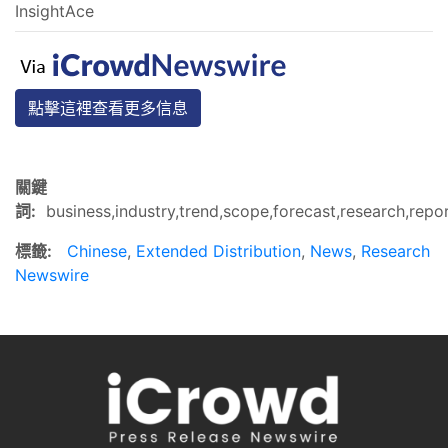
InsightAce
點擊這裡查看更多信息
關鍵
詞:
business,industry,trend,scope,forecast,research,repo
標籤:
Chinese
,
Extended Distribution
,
News
,
Research
Newswire