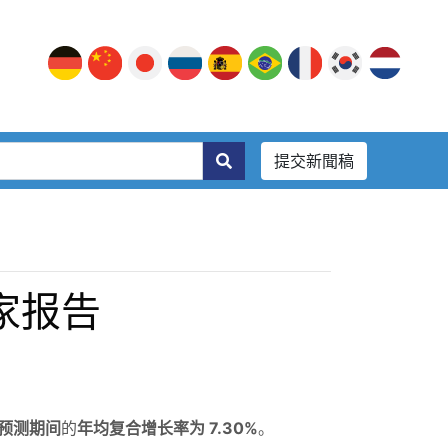
提交新聞稿
家报告
 年预测期间
的
年均复合增长率为 7.30%
。