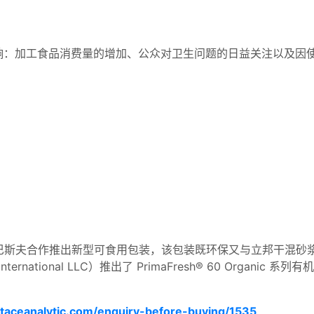
响：加工食品消费量的增加、公众对卫生问题的日益关注以及因
国与巴斯夫合作推出新型可食用包装，该包装既环保又与立邦干混砂
nternational LLC）推出了 PrimaFresh® 60 Orga
htaceanalytic.com/enquiry-before-buying/1535