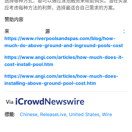
选择哪种方式，都可以通过泳池融资来帮助购买。潜在买家
应考虑每种方法的利弊，选择最适合自己需求的方案。
赞助内容
来源
：
https://www.riverpoolsandspas.com/blog/how-
much-do-above-ground-and-inground-pools-cost
https://www.angi.com/articles/how-much-does-it-
cost-install-pool.htm
https://www.angi.com/articles/how-much-does-
installing-above-ground-pool-cost.htm
標籤:
Chinese
,
ReleaseLive
,
United States
,
Wire