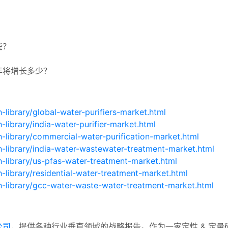
？
些？
年将增长多少？
：
library/global-water-purifiers-market.html
library/india-water-purifier-market.html
-library/commercial-water-purification-market.html
-library/india-water-wastewater-treatment-market.html
-library/us-pfas-water-treatment-market.html
library/residential-water-treatment-market.html
h-library/gcc-water-waste-water-treatment-market.html
公司
，提供各种行业垂直领域的战略报告。作为一家定性 & 定量