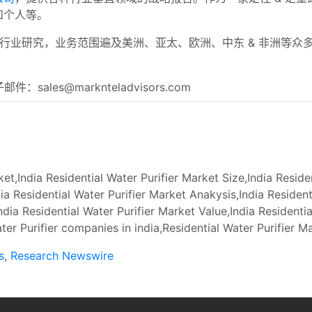
和个人等。
行业研究，业务范围遍及美洲、亚太、欧洲、中东 & 非洲等众
 电子邮件：
sales@marknteladvisors.com
et,India Residential Water Purifier Market Size,India Reside
dia Residential Water Purifier Market Anakysis,India Residen
ndia Residential Water Purifier Market Value,India Residenti
ter Purifier companies in india,Residential Water Purifier Ma
s
,
Research Newswire