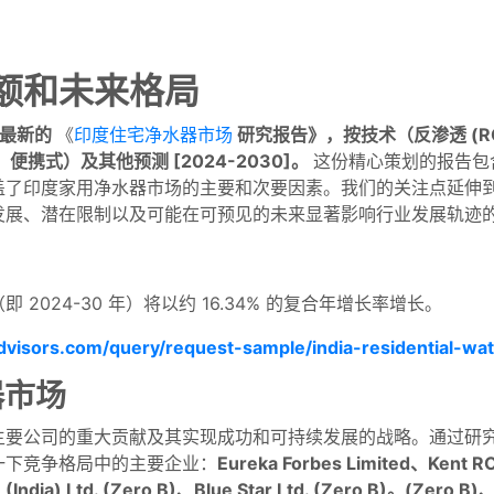
额和未来格局
推出最新的
《
印度住宅净水器市场
研究报告》，按技术（反渗透 (R
、便携式）及其他预测 [2024-2030]。
这份精心策划的报告包
盖了印度家用净水器市场的主要和次要因素。我们的关注点延伸
发展、潜在限制以及可能在可预见的未来显著影响行业发展轨迹
：
 2024-30 年）将以约 16.34% 的复合年增长率增长。
visors.com/query/request-sample/india-residential-wat
器市场
主要公司的重大贡献及其实现成功和可持续发展的战略。通过研
一下竞争格局中的主要企业：
Eureka Forbes Limited、Kent R
 (India) Ltd. (Zero B)、Blue Star Ltd. (Zero B)。(Zero B