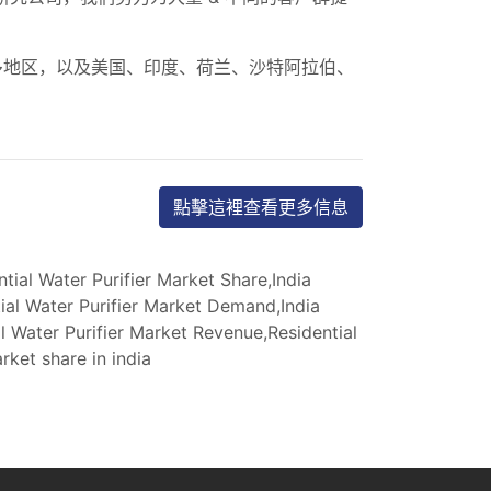
多地区，以及美国、印度、荷兰、沙特阿拉伯、
點擊這裡查看更多信息
ntial Water Purifier Market Share,India
tial Water Purifier Market Demand,India
al Water Purifier Market Revenue,Residential
rket share in india