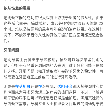
依从性差的患者
透明矫正器的成功在很大程度上取决于患者的依从性。由于
这些矫治器是可摘戴式的，患者必须按照建议每天佩戴 22
小时。难以坚持佩戴的患者可能会影响治疗效果。在这种情
况下，不依赖患者依从性的其他牙齿矫正方案可能更适合他
们。
牙周问题
透明牙套主要侧重于牙齿移动，虽然可以解决某些间距问
题，但对于有严重牙周问题的人来说，透明牙套可能不是最
佳选择。牙周问题（如牙龈疾病）会影响牙齿的稳定性，可
能需要在牙齿矫正之前或同时进行牙周治疗。
无论是
在芝加哥
还是
在
洛杉矶，
透明牙套
都因其美观性和便
利性而成为寻求牙齿矫正治疗者的热门选择。不过，了解透
明牙套的局限性可以确保患者获得最佳护理，满足其独特的
牙齿矫正需求。牙科专业人士和患者之间坦诚的沟通对于管