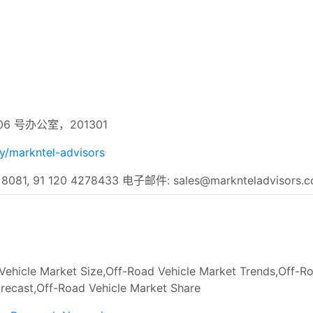
06 号办公室，201301
y/markntel-advisors
 8081, 91 120 4278433 电子邮件:
sales@marknteladvisors.
ehicle Market Size,Off-Road Vehicle Market Trends,Off-R
recast,Off-Road Vehicle Market Share