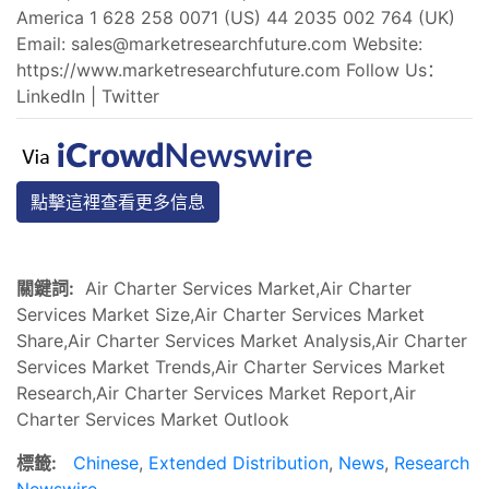
America 1 628 258 0071 (US) 44 2035 002 764 (UK)
Email:
sales@marketresearchfuture.com
Website:
https://www.marketresearchfuture.com Follow Us：
LinkedIn | Twitter
點擊這裡查看更多信息
關鍵詞:
Air Charter Services Market,Air Charter
Services Market Size,Air Charter Services Market
Share,Air Charter Services Market Analysis,Air Charter
Services Market Trends,Air Charter Services Market
Research,Air Charter Services Market Report,Air
Charter Services Market Outlook
標籤:
Chinese
,
Extended Distribution
,
News
,
Research
Newswire