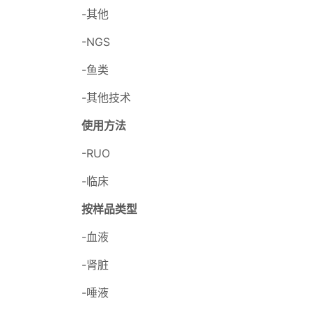
-其他
-NGS
-鱼类
-其他技术
使用方法
-RUO
-临床
按样品类型
-血液
-肾脏
-唾液