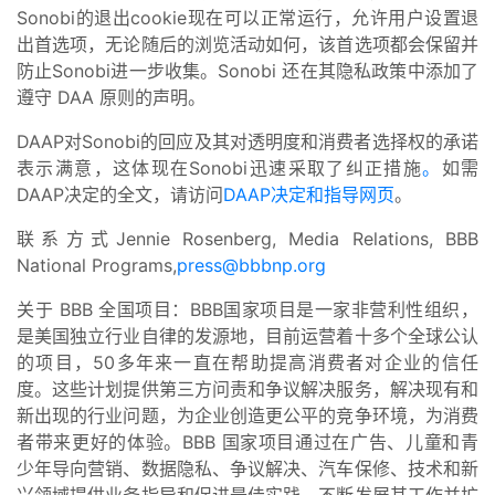
Sonobi的退出cookie现在可以正常运行，允许用户设置退
出首选项，无论随后的浏览活动如何，该首选项都会保留并
防止Sonobi进一步收集。Sonobi 还在其隐私政策中添加了
遵守 DAA 原则的声明。
DAAP对Sonobi的回应及其对透明度和消费者选择权的承诺
表示满意，这体现在Sonobi迅速采取了纠正措施
。
如需
DAAP决定的全文，请访问
DAAP决定和指导网页
。
联系方式Jennie Rosenberg, Media Relations, BBB
National Programs,
press@bbbnp.org
关于 BBB 全国项目：BBB国家项目是一家非营利性组织，
是美国独立行业自律的发源地，目前运营着十多个全球公认
的项目，50多年来一直在帮助提高消费者对企业的信任
度。这些计划提供第三方问责和争议解决服务，解决现有和
新出现的行业问题，为企业创造更公平的竞争环境，为消费
者带来更好的体验。BBB 国家项目通过在广告、儿童和青
少年导向营销、数据隐私、争议解决、汽车保修、技术和新
兴领域提供业务指导和促进最佳实践，不断发展其工作并扩