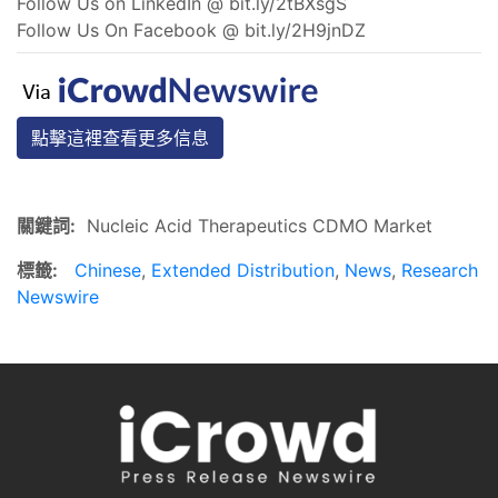
Follow Us on LinkedIn @ bit.ly/2tBXsgS
Follow Us On Facebook @ bit.ly/2H9jnDZ
點擊這裡查看更多信息
關鍵詞:
Nucleic Acid Therapeutics CDMO Market
標籤:
Chinese
,
Extended Distribution
,
News
,
Research
Newswire