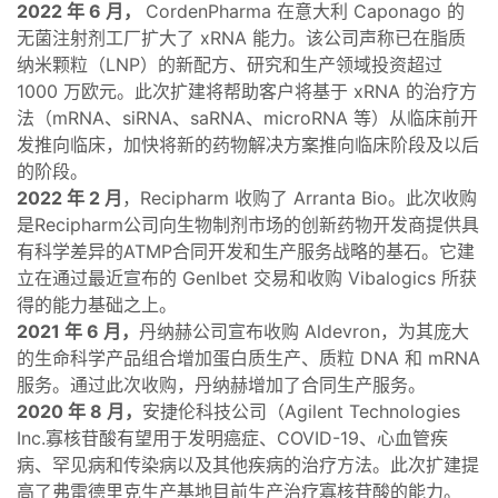
2022 年 6 月，
CordenPharma 在意大利 Caponago 的
无菌注射剂工厂扩大了 xRNA 能力。该公司声称已在脂质
纳米颗粒（LNP）的新配方、研究和生产领域投资超过
1000 万欧元。此次扩建将帮助客户将基于 xRNA 的治疗方
法（mRNA、siRNA、saRNA、microRNA 等）从临床前开
发推向临床，加快将新的药物解决方案推向临床阶段及以后
的阶段。
2022 年 2 月
，Recipharm 收购了 Arranta Bio。此次收购
是Recipharm公司向生物制剂市场的创新药物开发商提供具
有科学差异的ATMP合同开发和生产服务战略的基石。它建
立在通过最近宣布的 GenIbet 交易和收购 Vibalogics 所获
得的能力基础之上。
2021 年 6 月，
丹纳赫公司宣布收购 Aldevron，为其庞大
的生命科学产品组合增加蛋白质生产、质粒 DNA 和 mRNA
服务。通过此次收购，丹纳赫增加了合同生产服务。
2020 年 8 月，
安捷伦科技公司（Agilent Technologies
Inc.寡核苷酸有望用于发明癌症、COVID-19、心血管疾
病、罕见病和传染病以及其他疾病的治疗方法。此次扩建提
高了弗雷德里克生产基地目前生产治疗寡核苷酸的能力。