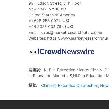
99 Hudson Street, 5Th Floor
New York, NY 10013
United States of America
+1 628 258 0071 (US)
+44 2035 002 764 (UK)
Email:
sales@marketresearchfuture.com
Websites: https://www.marketresearchfutu
關鍵詞:
NLP in Education Market Size,NLP i
in Education Market US,NLP in Education M
標籤:
Chinese
,
Extended Distribution
,
New