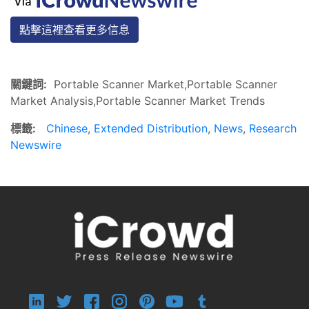
點擊這裡查看更多信息
關鍵詞:
Portable Scanner Market,Portable Scanner
Market Analysis,Portable Scanner Market Trends
標籤:
Chinese
,
Extended Distribution
,
News
,
Research
Newswire