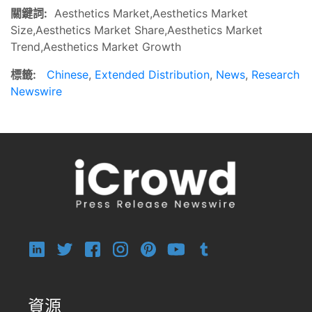
關鍵詞:
Aesthetics Market,Aesthetics Market
Size,Aesthetics Market Share,Aesthetics Market
Trend,Aesthetics Market Growth
標籤:
Chinese
,
Extended Distribution
,
News
,
Research
Newswire
資源