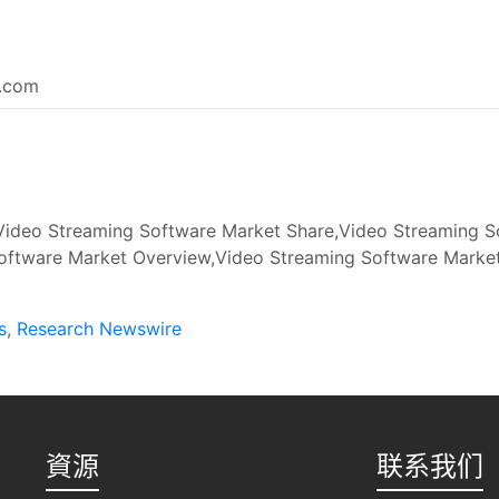
e.com
ideo Streaming Software Market Share,Video Streaming S
oftware Market Overview,Video Streaming Software Market
s
,
Research Newswire
資源
联系我们