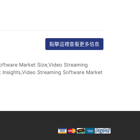
點擊這裡查看更多信息
oftware Market Size,Video Streaming
 Insights,Video Streaming Software Market