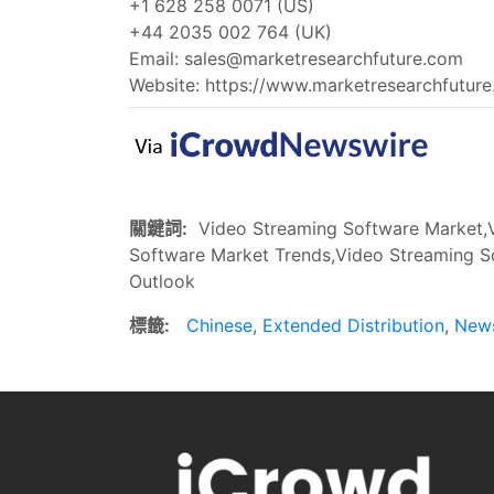
+1 628 258 0071 (US)
+44 2035 002 764 (UK)
Email:
sales@marketresearchfuture.com
Website: https://www.marketresearchfutur
關鍵詞:
Video Streaming Software Market,V
Software Market Trends,Video Streaming S
Outlook
標籤:
Chinese
,
Extended Distribution
,
New